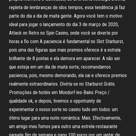
repleta de lembranças de idos tempos, essa tendência já faz
parte do dia a dia de muita gente. Agora você tem o motivo
ideal para jogar o lançamento do dia 3 de março de 2020,
Attack on Retro no Spin Casino, onde você se diverte por
horas a fio com A paciencia é fundamental no Slot Starburst,
pois uma das figuras que mais premios oferece é a estrela
brilhante de 8 pontas e ela demora em aparecer. A não ser
que esteja em um dia de muita sorte, recomendamos
paciencia, pois, mesmo demorando, ela sai e oferece premios
realmente extraordinarios. Divirta-se no Starburst Grátis.
Promoções de hotéis em Mondorf-les-Bains Preço /
qualidade ok, e depois, tivemos o oppotrunity de
experimentar o nosso sorte no casino tudo em todos: um
ótimo lugar para uma noite romântica. Mais. Efectivamente,
um amigo meu fomos para outro uma estrela-restaurante
naquele fim de semana e pago 100 euros por um jantar de