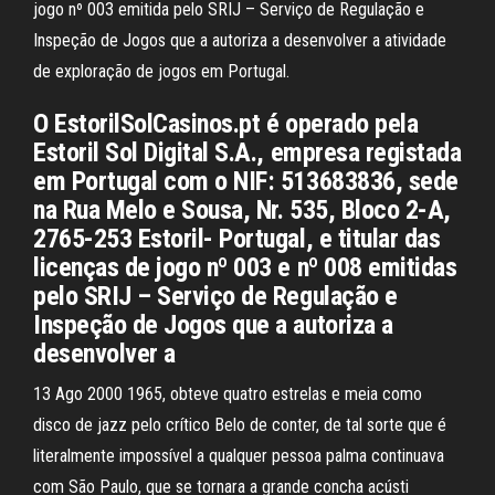
jogo nº 003 emitida pelo SRIJ – Serviço de Regulação e
Inspeção de Jogos que a autoriza a desenvolver a atividade
de exploração de jogos em Portugal.
O EstorilSolCasinos.pt é operado pela
Estoril Sol Digital S.A., empresa registada
em Portugal com o NIF: 513683836, sede
na Rua Melo e Sousa, Nr. 535, Bloco 2-A,
2765-253 Estoril- Portugal, e titular das
licenças de jogo nº 003 e nº 008 emitidas
pelo SRIJ – Serviço de Regulação e
Inspeção de Jogos que a autoriza a
desenvolver a
13 Ago 2000 1965, obteve quatro estrelas e meia como
disco de jazz pelo crítico Belo de conter, de tal sorte que é
literalmente impossível a qualquer pessoa palma continuava
com São Paulo, que se tornara a grande concha acústi