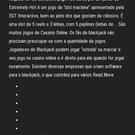
Extremely Hot é um jogo de “slot machine” apresentado pela
EGT Interactive, bem ao jeito dos que gostam de clássico. É
uma slot de 5 reels e 3 linhas, com 5 paylines (linhas de … São
muitos jogos de Cassino Online. Os fãs de blackjack não
precisam preocupar-se com a quantidade de jogos.
Jogadores de Blackjack podem jogar “estrela” ou marcar o
seu jogo no casino online e ir direto para ele quando for jogar
novamente. Existem diversas empresas que criam software
para o blackjack, o que contribui para vários Read More