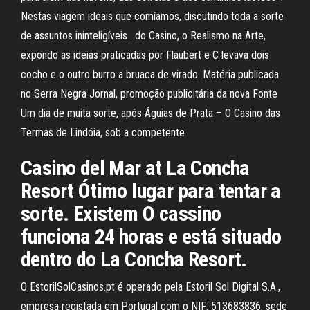
Nestas viagem ideais que comíamos, discutindo toda a sorte
de assuntos ininteligíveis . do Casino, o Realismo na Arte,
expondo as ideias praticadas por Flaubert e C levava dois
cocho e o outro burro a bruaca de virado. Matéria publicada
no Serra Negra Jornal, promoção publicitária da nova Fonte
Um dia de muita sorte, após Águias de Prata – O Casino das
Termas de Lindóia, sob a competente
Casino del Mar at La Concha
Resort Ótimo lugar para tentar a
sorte. Existem O cassino
funciona 24 horas e está situado
dentro do La Concha Resort.
O EstorilSolCasinos.pt é operado pela Estoril Sol Digital S.A.,
empresa registada em Portugal com o NIF: 513683836, sede