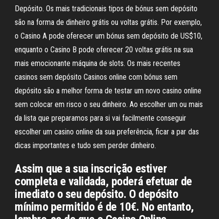
Depósito. Os mais tradicionais tipos de bónus sem depósito
são na forma de dinheiro grátis ou voltas grátis. Por exemplo,
o Casino A pode oferecer um bónus sem depósito de US$10,
enquanto o Casino B pode oferecer 20 voltas grátis na sua
mais emocionante máquina de slots. Os mais recentes
casinos sem depósito Casinos online com bónus sem
depósito são a melhor forma de testar um novo casino online
sem colocar em risco o seu dinheiro. Ao escolher um ou mais
da lista que preparamos para si vai facilmente conseguir
escolher um casino online da sua preferência, ficar a par das
dicas importantes e tudo sem perder dinheiro.
Assim que a sua inscrição estiver
completa e validada, poderá efetuar de
imediato o seu depósito. O depósito
mínimo permitido é de 10€. No entanto,