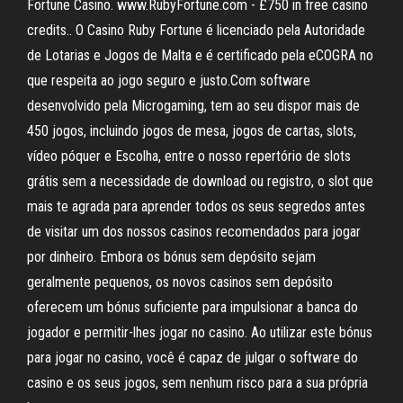
Fortune Casino. www.RubyFortune.com - £750 in free casino
credits.. O Casino Ruby Fortune é licenciado pela Autoridade
de Lotarias e Jogos de Malta e é certificado pela eCOGRA no
que respeita ao jogo seguro e justo.Com software
desenvolvido pela Microgaming, tem ao seu dispor mais de
450 jogos, incluindo jogos de mesa, jogos de cartas, slots,
vídeo póquer e Escolha, entre o nosso repertório de slots
grátis sem a necessidade de download ou registro, o slot que
mais te agrada para aprender todos os seus segredos antes
de visitar um dos nossos casinos recomendados para jogar
por dinheiro. Embora os bónus sem depósito sejam
geralmente pequenos, os novos casinos sem depósito
oferecem um bónus suficiente para impulsionar a banca do
jogador e permitir-lhes jogar no casino. Ao utilizar este bónus
para jogar no casino, você é capaz de julgar o software do
casino e os seus jogos, sem nenhum risco para a sua própria