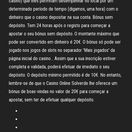
casino) que lhes permitam desempenhar no local por um
determinado período de tempo (digamos, uma hora) com o
dinheiro que o casino depositar na sua conta. Bónus sem
depósito. Tem 24 horas após o registo para começar a
apostar o seu bónus sem depósito. O montante máximo que
pode ser convertido em dinheiro é 20€. O bónus só pode ser
jogado nos jogos de slots no separador 'Mais jogados' da
página inicial do casino… Assim que a sua inscrição estiver
completa e validada, poderá efetuar de imediato o seu
depósito. O depósito mínimo permitido é de 10€. No entanto,
lembre-se de que o Casino Online Solverde lhe oferece um
bónus de boas-vindas no valor de 20€ para começar a
apostar, sem ter de efetuar qualquer depósito.