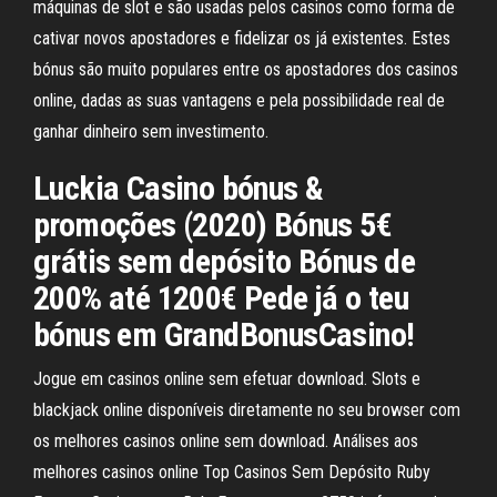
máquinas de slot e são usadas pelos casinos como forma de
cativar novos apostadores e fidelizar os já existentes. Estes
bónus são muito populares entre os apostadores dos casinos
online, dadas as suas vantagens e pela possibilidade real de
ganhar dinheiro sem investimento.
Luckia Casino bónus &
promoções (2020) Bónus 5€
grátis sem depósito Bónus de
200% até 1200€ Pede já o teu
bónus em GrandBonusCasino!
Jogue em casinos online sem efetuar download. Slots e
blackjack online disponíveis diretamente no seu browser com
os melhores casinos online sem download. Análises aos
melhores casinos online Top Casinos Sem Depósito Ruby