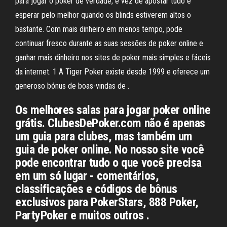
para jogar o poker de verdade, e vez de apostar tudo e
esperar pelo melhor quando os blinds estiverem altos o
bastante. Com mais dinheiro em menos tempo, pode
continuar fresco durante as suas sessões de poker online e
ganhar mais dinheiro nos sites de poker mais simples e fáceis
da internet. 1 A Tiger Poker existe desde 1999 e oferece um
generoso bónus de boas-vindas de .
Os melhores salas para jogar poker online
grátis. ClubesDePoker.com não é apenas
um guia para clubes, mas também um
guia de poker online. No nosso site você
pode encontrar tudo o que você precisa
em um só lugar - comentários,
classificações e códigos de bônus
exclusivos para PokerStars, 888 Poker,
PartyPoker e muitos outros .