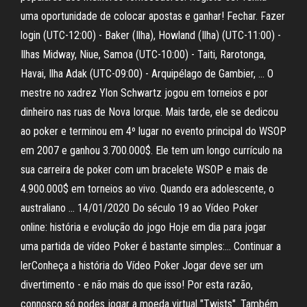
uma oportunidade de colocar apostas e ganhar! Fechar. Fazer
login (UTC-12:00) - Baker (Ilha), Howland (Ilha) (UTC-11:00) -
Ilhas Midway, Niue, Samoa (UTC-10:00) - Taiti, Rarotonga,
Havai, Ilha Adak (UTC-09:00) - Arquipélago de Gambier, … O
mestre no xadrez Ylon Schwartz jogou em torneios e por
dinheiro nas ruas de Nova Iorque. Mais tarde, ele se dedicou
ao poker e terminou em 4º lugar no evento principal do WSOP
em 2007 e ganhou 3.700.000$. Ele tem um longo currículo na
sua carreira de poker com um bracelete WSOP e mais de
4.900.000$ em torneios ao vivo. Quando era adolescente, o
australiano … 14/01/2020 Do século 19 ao Vídeo Poker
online: história e evolução do jogo Hoje em dia para jogar
uma partida de vídeo Poker é bastante simples:… Continuar a
lerConheça a história do Vídeo Poker Jogar deve ser um
divertimento - e não mais do que isso! Por esta razão,
connosco só podes jogar a moeda virtual "Twists". Também