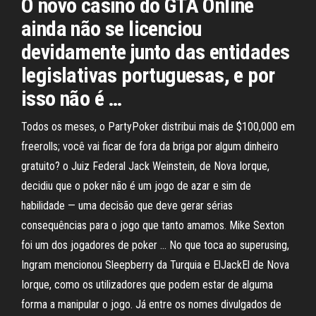
O novo casino do GTA Online
ainda não se licenciou
devidamente junto das entidades
legislativas portuguesas, e por
isso não é …
Todos os meses, o PartyPoker distribui mais de $100,000 em
freerolls; você vai ficar de fora da briga por algum dinheiro
gratuito? o Juiz Federal Jack Weinstein, de Nova Iorque,
decidiu que o poker não é um jogo de azar e sim de
habilidade — uma decisão que deve gerar sérias
consequências para o jogo que tanto amamos. Mike Sexton
foi um dos jogadores de poker … No que toca ao superusing,
Ingram mencionou Sleepberry da Turquia e ElJackEl de Nova
Iorque, como os utilizadores que podem estar de alguma
forma a manipular o jogo. Já entre os nomes divulgados de