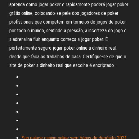
aprenda como jogar poker e rapidamente poderá jogar poker
grátis online, colocando-se pele dos jogadores de poker
profissionais que competem em torneios de jogos de poker
por todo o mundo, sentindo a pressão, a incerteza do jogo e
a adrenalina fluir enquanto começa a jogar poker. É
perfeitamente seguro jogar poker online a dinheiro real,
desde que faça os trabalhos de casa. Certifique-se de que o
site de poker a dinheiro real que escolhe é encriptado.
Sun palace casino online sem bônus de depósito 2021