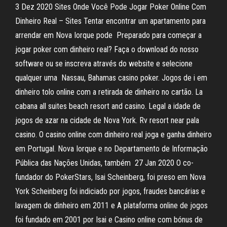
3 Dez 2020 Sites Onde Você Pode Jogar Poker Online Com
Dinheiro Real – Sites Tentar encontrar um apartamento para
arrendar em Nova Iorque pode Preparado para começar a
jogar poker com dinheiro real? Faça o download do nosso
software ou se inscreva através do website e selecione
qualquer uma Nassau, Bahamas casino poker. Jogos de i em
dinheiro tolo online com a retirada de dinheiro no cartão. La
cabana all suites beach resort and casino. Legal a idade de
jogos de azar na cidade de Nova York. Rv resort near pala
casino. O casino online com dinheiro real joga e ganha dinheiro
em Portugal. Nova Iorque e no Departamento de Informação
Pública das Nações Unidas, também 27 Jan 2020 O co-
fundador do PokerStars, Isai Scheinberg, foi preso em Nova
York Scheinberg foi indiciado por jogos, fraudes bancárias e
lavagem de dinheiro em 2011 e A plataforma online de jogos
foi fundado em 2001 por Isai e Casino online com bónus de