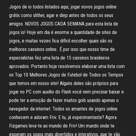
Jogos de io todos listados aqui, jogar novos jogos online
grátis como slither, agar e diep antes de todos os seus
amigos. NOVOS JOGOS CADA SEMANA para esta lista de
jogos io! Hoje em dia é enorme a quantidade de sites de
jogos, e muitas vezes fica difícil escolher quais são os
melhores cassinos online.. É por isso que nosso time de
especialistas fez uma lista de 15 cassinos brasileiros
aprovados. Portanto hoje resolvemos elaborar uma lista com
os Top 10 Melhores Jogos de Futebol de Todos os Tempos
que temos em nosso site! Alguns deles são próprios para
jogar no PC com auxílio do Flash você nem precisar baixar e
pode ter a emoção de fazer muitos gols usando apenas o
navegador da internet. Todos os amantes de jogos online
conhecem e adoram Friv. E tu, já experimentaste? Agora
Fizgames leva-te ao mundo de Friv! Um mundo onde te
esperam os jogos mais divertidos e interativos, que te vão