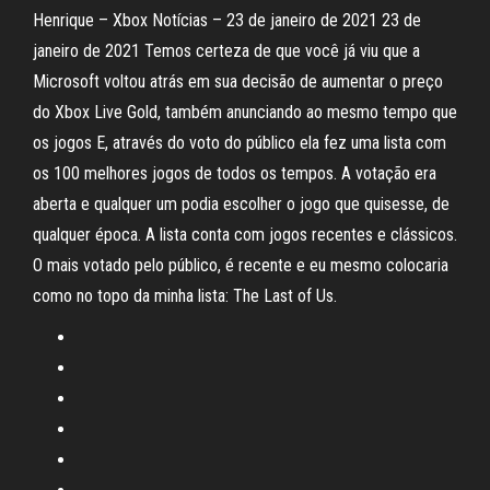
Henrique – Xbox Notícias – 23 de janeiro de 2021 23 de
janeiro de 2021 Temos certeza de que você já viu que a
Microsoft voltou atrás em sua decisão de aumentar o preço
do Xbox Live Gold, também anunciando ao mesmo tempo que
os jogos E, através do voto do público ela fez uma lista com
os 100 melhores jogos de todos os tempos. A votação era
aberta e qualquer um podia escolher o jogo que quisesse, de
qualquer época. A lista conta com jogos recentes e clássicos.
O mais votado pelo público, é recente e eu mesmo colocaria
como no topo da minha lista: The Last of Us.