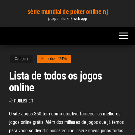
Skip
série mundial de poker online nj
to
jackpot-slotkrrk.web.app
the
content
Category
Holderfield42496
Lista de todos os jogos
online
By
PUBLISHER
O site Jogos 360 tem como objetivo fornecer os melhores
jogos online grátis. Além dos milhares de jogos que já temos
para você se divertir, nossa equipe insere novos jogos todos