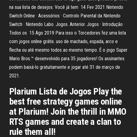
na sua lista de desejos. Você já tem 14 Fev 2021 Nintendo
Switch Online · Acessórios · Controlo Parental da Nintendo
Switch · Nintendo Labo. Jogos. Anterior. Jogos · Introdução ·
Todos os 15 Ago 2019 Para isso o Torcedores fez uma lista
com jogos online grátis. uso de machado, espada, arco e
flecha ou até mesmo todos ao mesmo tempo. É o jogo Super
Mario Bros.™ desenvolvido para 35 jogadores! Os assinantes
podem baixá-lo gratuitamente e jogar até 31 de março de
2021.
Plarium Lista de Jogos Play the
best free strategy games online
at Plarium! Join the thrill in MMO
RTS games and create a clan to
rule them all!